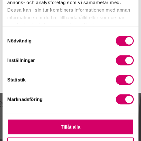
042-38 69 90
annons- och analysföretag som vi samarbetar med.
Dessa kan i sin tur kombinera informationen med annan
Mobiltelefon
information som du har tillhandahållit eller som de har
070-269 28 37
samlat in när du har använt deras tjänster.
E-post
Samtyckesval
Skicka e-post
Nödvändig
Inställningar
Statistik
Marknadsföring
Kalendarium
Tillåt alla