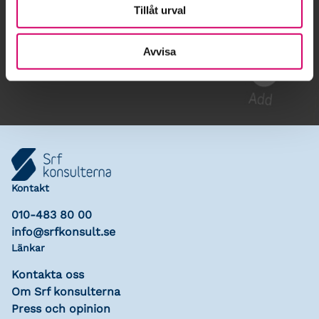
Tillåt urval
Gå till kalendariet
Avvisa
Lägg till i kalender
Kontakt
010-483 80 00
info@srfkonsult.se
Länkar
Kontakta oss
Om Srf konsulterna
Press och opinion