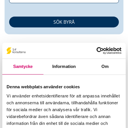
Samtycke
Information
Om
Terese Nilsson
Denna webbplats använder cookies
Auktoriserad Redovisnings- och Lönekonsult
Vi använder enhetsidentifierare för att anpassa innehållet
och annonserna till användarna, tillhandahålla funktioner
Redovisningsgruppen Hbg AB
för sociala medier och analysera vår trafik. Vi
Helsingborg
vidarebefordrar även sådana identifierare och annan
Telefon
information från din enhet till de sociala medier och