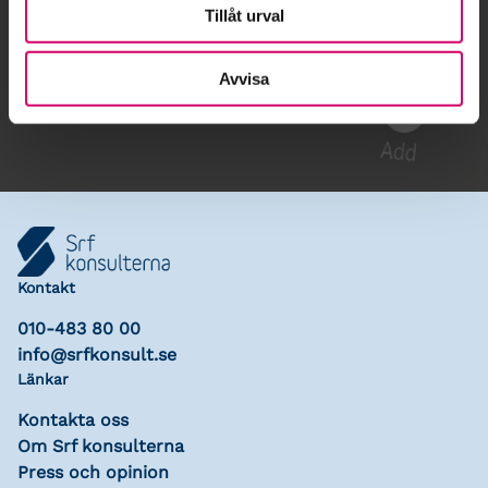
Tillåt urval
Gå till kalendariet
Avvisa
Lägg till i kalender
Kontakt
010-483 80 00
info@srfkonsult.se
Länkar
Kontakta oss
Om Srf konsulterna
Press och opinion