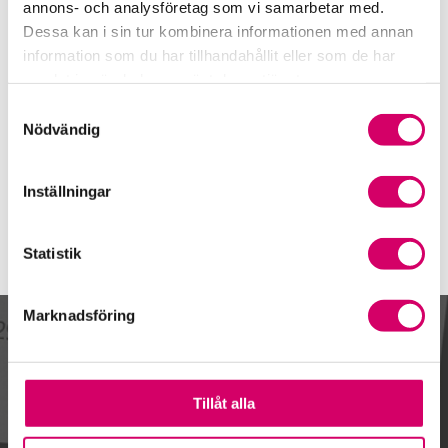
019-20 62 74
annons- och analysföretag som vi samarbetar med.
Dessa kan i sin tur kombinera informationen med annan
Mobiltelefon
information som du har tillhandahållit eller som de har
070-219 17 61
samlat in när du har använt deras tjänster.
E-post
Samtyckesval
Skicka e-post
Nödvändig
Inställningar
Statistik
Marknadsföring
Kalendarium
Tillåt alla