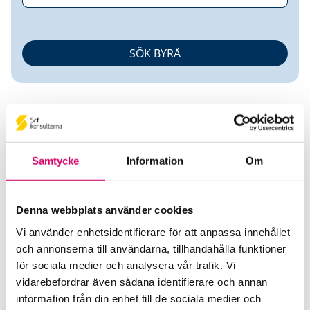
Samtycke
Information
Om
Tommy Gideonsson
Denna webbplats använder cookies
Auktoriserad Redovisningskonsult
Vi använder enhetsidentifierare för att anpassa innehållet
och annonserna till användarna, tillhandahålla funktioner
Account Ekonomipartner i Örebro AB
för sociala medier och analysera vår trafik. Vi
Örebro
vidarebefordrar även sådana identifierare och annan
Telefon
information från din enhet till de sociala medier och