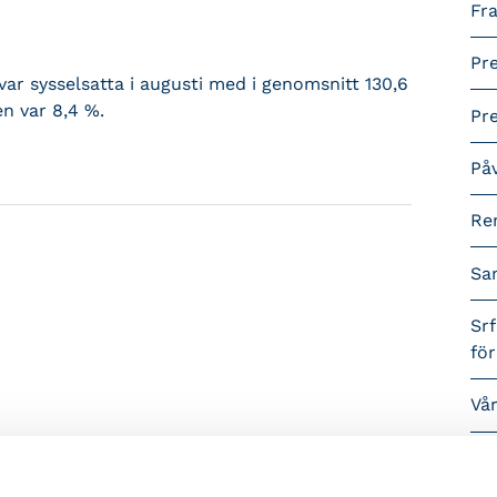
Fra
Pr
ar sysselsatta i augusti med i genomsnitt 130,6
n var 8,4 %.
Pr
På
Re
Sa
Srf
fö
Vå