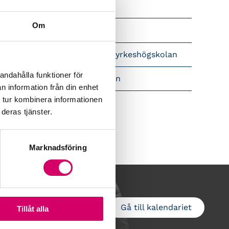
Srf Nyhetsbevakning
Om
Följ oss i sociala medier
pet brev till Myndigheten för yrkeshögskolan
andahålla funktioner för
amtidsutsikter i lönebranschen
n information från din enhet
 tur kombinera informationen
deras tjänster.
Marknadsföring
Gå till kalendariet
Lägg till i kalender
Tillåt alla