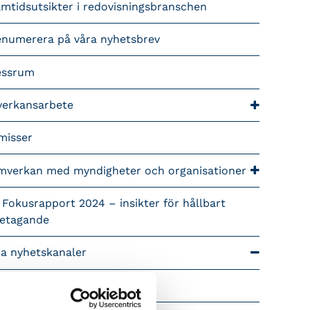
mtidsutsikter i redovisningsbranschen
enumerera på våra nyhetsbrev
essrum
verkansarbete
misser
mverkan med myndigheter och organisationer
 Fokusrapport 2024 – insikter för hållbart
retagande
ra nyhetskanaler
Tidningen Konsulten