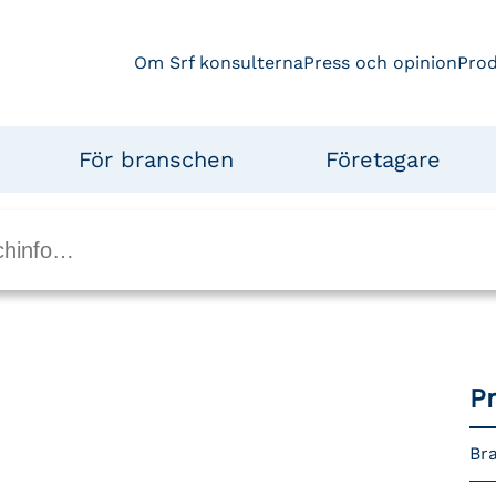
Om Srf konsulterna
Press och opinion
Pro
För branschen
Företagare
P
Bra