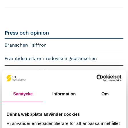
Press och opinion
Branschen i siffror
Framtidsutsikter i redovisningsbranschen
Prenumerera på våra nyhetsbrev
Pressrum
Samtycke
Information
Om
Påverkansarbete
Remisser
Denna webbplats använder cookies
Vi använder enhetsidentifierare för att anpassa innehållet
Samverkan med myndigheter och organisationer