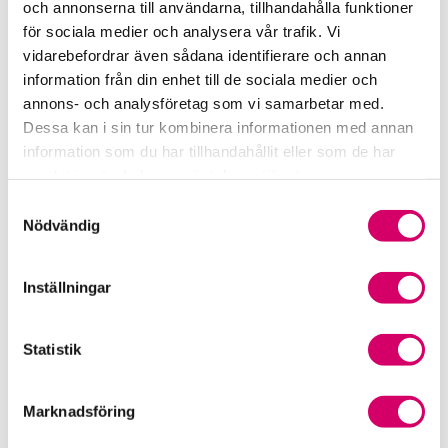
och annonserna till användarna, tillhandahålla funktioner
för sociala medier och analysera vår trafik. Vi
Srf Fokusrapport 2024 – insikter för hållbart
vidarebefordrar även sådana identifierare och annan
företagande
information från din enhet till de sociala medier och
annons- och analysföretag som vi samarbetar med.
Våra nyhetskanaler
Dessa kan i sin tur kombinera informationen med annan
information som du har tillhandahållit eller som de har
Tidningen Konsulten
samlat in när du har använt deras tjänster.
Samtyckesval
Srf Nyhetsbevakning
Nödvändig
Följ oss i sociala medier
Inställningar
Öppet brev till Myndigheten för yrkeshögskolan
Framtidsutsikter i lönebranschen
Statistik
Marknadsföring