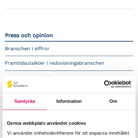
Press och opinion
Branschen i siffror
Framtidsutsikter i redovisningsbranschen
Prenumerera på våra nyhetsbrev
Pressrum
Samtycke
Information
Om
Påverkansarbete
Remisser
Denna webbplats använder cookies
Vi använder enhetsidentifierare för att anpassa innehållet
Samverkan med myndigheter och organisationer