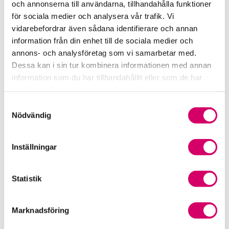
och annonserna till användarna, tillhandahålla funktioner
för sociala medier och analysera vår trafik. Vi
Srf Fokusrapport 2024 – insikter för hållbart
vidarebefordrar även sådana identifierare och annan
företagande
information från din enhet till de sociala medier och
annons- och analysföretag som vi samarbetar med.
Våra nyhetskanaler
Dessa kan i sin tur kombinera informationen med annan
information som du har tillhandahållit eller som de har
Tidningen Konsulten
samlat in när du har använt deras tjänster.
Samtyckesval
Srf Nyhetsbevakning
Nödvändig
Följ oss i sociala medier
Inställningar
Öppet brev till Myndigheten för yrkeshögskolan
Framtidsutsikter i lönebranschen
Statistik
Marknadsföring