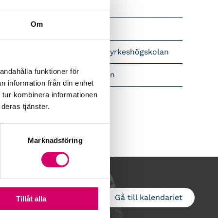
Srf Nyhetsbevakning
Om
Följ oss i sociala medier
pet brev till Myndigheten för yrkeshögskolan
andahålla funktioner för
amtidsutsikter i lönebranschen
n information från din enhet
 tur kombinera informationen
deras tjänster.
Marknadsföring
Gå till kalendariet
Lägg till i kalender
Tillåt alla