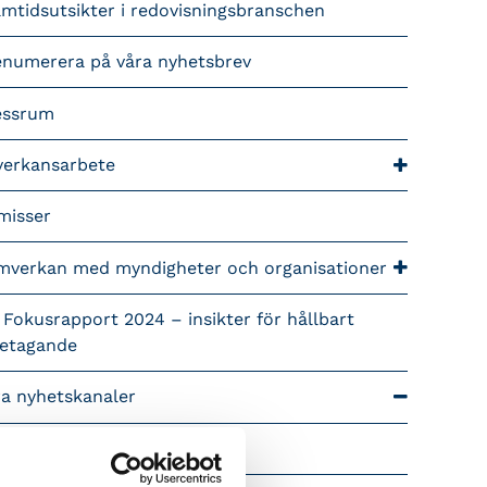
mtidsutsikter i redovisningsbranschen
enumerera på våra nyhetsbrev
essrum
verkansarbete
misser
mverkan med myndigheter och organisationer
 Fokusrapport 2024 – insikter för hållbart
retagande
ra nyhetskanaler
Tidningen Konsulten