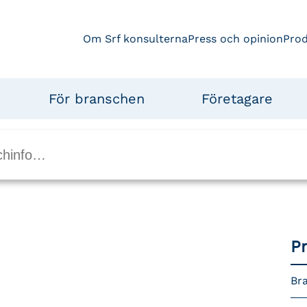
Om Srf konsulterna
Press och opinion
Pro
För branschen
Företagare
P
Bra