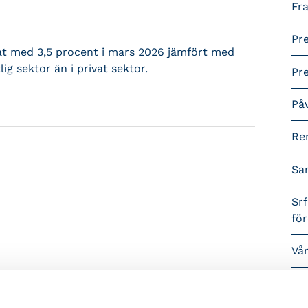
Fra
Pr
at med 3,5 procent i mars 2026 jämfört med
ig sektor än i privat sektor.
Pr
På
Re
Sa
Srf
fö
Vå