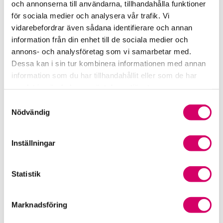
och annonserna till användarna, tillhandahålla funktioner
för sociala medier och analysera vår trafik. Vi
Srf Fokusrapport 2024 – insikter för hållbart
vidarebefordrar även sådana identifierare och annan
företagande
information från din enhet till de sociala medier och
annons- och analysföretag som vi samarbetar med.
Våra nyhetskanaler
Dessa kan i sin tur kombinera informationen med annan
information som du har tillhandahållit eller som de har
Tidningen Konsulten
samlat in när du har använt deras tjänster.
Samtyckesval
Srf Nyhetsbevakning
Nödvändig
Följ oss i sociala medier
Inställningar
Öppet brev till Myndigheten för yrkeshögskolan
Framtidsutsikter i lönebranschen
Statistik
Marknadsföring