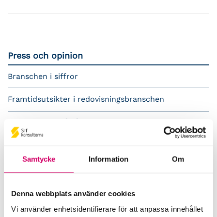
Press och opinion
Branschen i siffror
Framtidsutsikter i redovisningsbranschen
Prenumerera på våra nyhetsbrev
Pressrum
Samtycke
Information
Om
Påverkansarbete
Remisser
Denna webbplats använder cookies
Vi använder enhetsidentifierare för att anpassa innehållet
Samverkan med myndigheter och organisationer