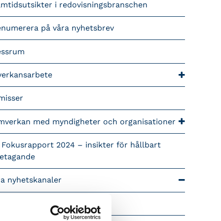
mtidsutsikter i redovisningsbranschen
enumerera på våra nyhetsbrev
essrum
verkansarbete
misser
mverkan med myndigheter och organisationer
 Fokusrapport 2024 – insikter för hållbart
retagande
ra nyhetskanaler
Tidningen Konsulten