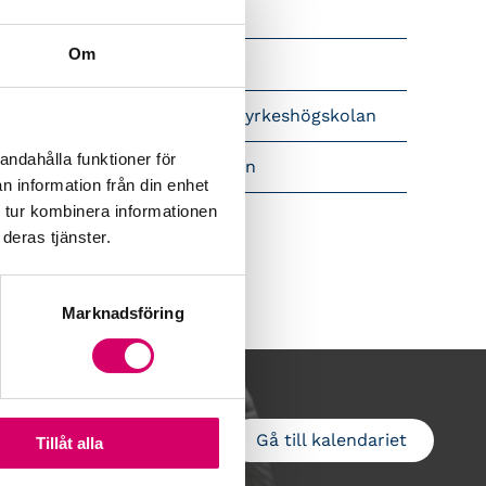
Srf Nyhetsbevakning
Om
Följ oss i sociala medier
pet brev till Myndigheten för yrkeshögskolan
andahålla funktioner för
amtidsutsikter i lönebranschen
n information från din enhet
 tur kombinera informationen
deras tjänster.
Marknadsföring
Gå till kalendariet
Lägg till i kalender
Tillåt alla