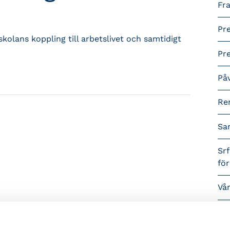
Fra
Pr
kolans koppling till arbetslivet och samtidigt
Pr
På
Re
Sa
Srf
fö
Vå