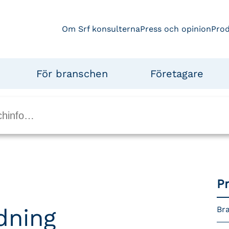
Om Srf konsulterna
Press och opinion
Pro
För branschen
Företagare
P
dning
Bra