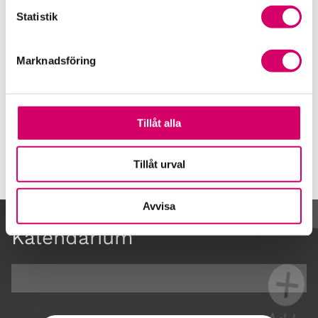
företagande
Statistik
Våra nyhetskanaler
Marknadsföring
Öppet brev till Myndigheten för yrkeshögskolan
Framtidsutsikter i lönebranschen
Tillåt alla
Tillåt urval
Avvisa
Kalendarium