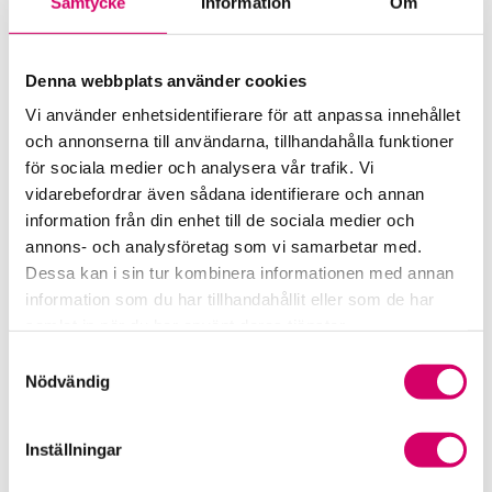
Tillbaka till övriga remisser
Samtycke
Information
Om
Press och opinion
Denna webbplats använder cookies
Branschen i siffror
Vi använder enhetsidentifierare för att anpassa innehållet
och annonserna till användarna, tillhandahålla funktioner
Framtidsutsikter i redovisningsbranschen
för sociala medier och analysera vår trafik. Vi
vidarebefordrar även sådana identifierare och annan
Prenumerera på våra nyhetsbrev
information från din enhet till de sociala medier och
annons- och analysföretag som vi samarbetar med.
Pressrum
Dessa kan i sin tur kombinera informationen med annan
information som du har tillhandahållit eller som de har
Påverkansarbete
samlat in när du har använt deras tjänster.
Samtyckesval
Remisser
Nödvändig
Samverkan med myndigheter och organisationer
Inställningar
Srf Fokusrapport 2024 – insikter för hållbart