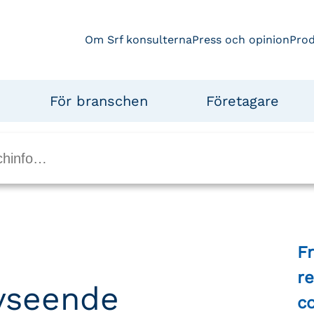
Om Srf konsulterna
Press och opinion
Pro
För branschen
Företagare
F
re
avseende
c