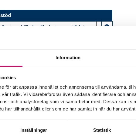
sstöd
m är grund för beräkningen av stödets
en ännu inte beviljat?
ch beviljat före balansdagen?
Information
ch beviljat efter balansdagen?
cookies
t ännu inte sökt?
e för att anpassa innehållet och annonserna till användarna, tillh
vår trafik. Vi vidarebefordrar även sådana identifierare och anna
nnons- och analysföretag som vi samarbetar med. Dessa kan i sin
har tillhandahållit eller som de har samlat in när du har använt 
pprättar årsbokslut (dvs. ej om K1
Inställningar
Statistik
elägare för perioderna mars-april, maj