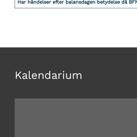
Har händelser efter balansdagen betydelse då BF
Kalendarium