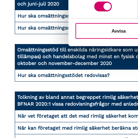
och juni-juli 2020
Hur ska omsättningsstöd sökt före balansdagen r
Hur ska omsättningsstöd sökt efter balansdagen 
Avvisa
Omsättningsstöd till enskilda näringsidkare som u
tillämpas) och handelsbolag med minst en fysisk d
oktober och november-december 2020
Hur ska omsättningsstödet redovisas?
Tolkning av bland annat begreppet rimlig säkerh
BFNAR 2020:1 vissa redovisningsfrågor med anledn
När vet företaget att det med rimlig säkerhet kom
När kan företaget med rimlig säkerhet beräkna st