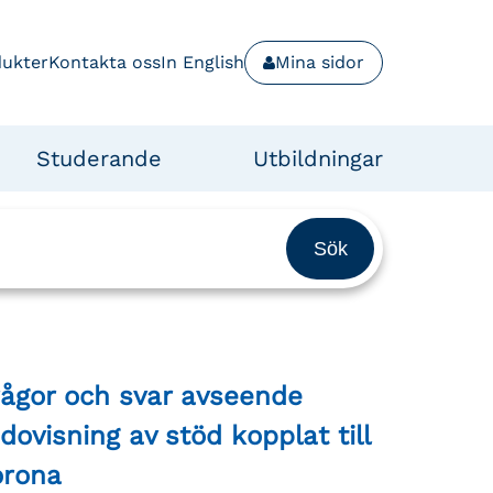
dukter
Kontakta oss
In English
Mina sidor
Studerande
Utbildningar
rågor och svar avseende
dovisning av stöd kopplat till
orona