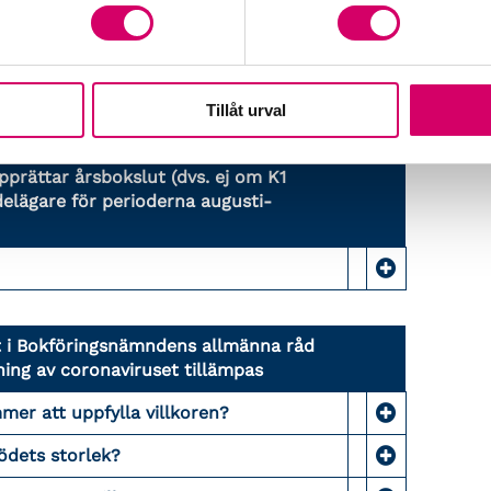
edovisas?
redovisas?
Tillåt urval
pprättar årsbokslut (dvs. ej om K1
elägare för perioderna augusti-
et i Bokföringsnämndens allmänna råd
ing av coronaviruset tillämpas
mer att uppfylla villkoren?
ödets storlek?