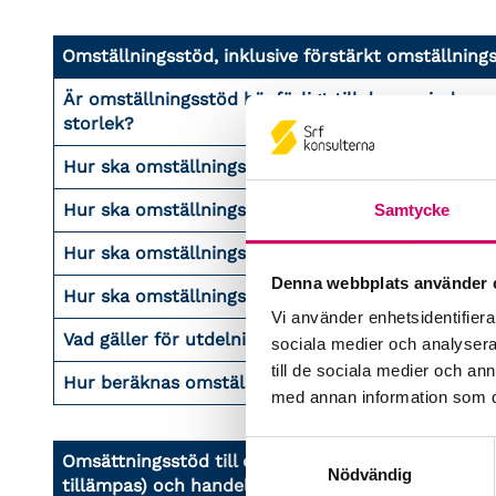
Omställningsstöd, inklusive förstärkt omställning
Är omställningsstöd hänförligt till den period so
storlek?
Hur ska omställningsstöd redovisas – om ansökt m
Hur ska omställningsstöd redovisas – om ansökt o
Samtycke
Hur ska omställningsstöd redovisas – om ansökt o
Denna webbplats använder 
Hur ska omställningsstöd redovisas – om företage
Vi använder enhetsidentifierar
Vad gäller för utdelning och koncernbidrag?
sociala medier och analysera 
till de sociala medier och a
Hur beräknas omställningsstödet?
med annan information som du 
Samtyckesval
Omsättningsstöd till enskilda näringsidkare som u
Nödvändig
tillämpas) och handelsbolag med minst en fysisk d