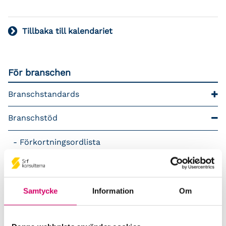
Tillbaka till kalendariet
För branschen
Branschstandards
Branschstöd
Förkortningsordlista
Kommunikationsstöd – Snacka lön
LAP – Svensk Löneartsplan
Samtycke
Information
Om
Lönepodden