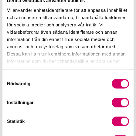
Denna webbplats använder cookies
Rådgivning i redovisningsbranschen
Vi använder enhetsidentifierare för att anpassa innehållet
och annonserna till användarna, tillhandahålla funktioner
Srf Uttalanden och vägledningar
för sociala medier och analysera vår trafik. Vi
vidarebefordrar även sådana identifierare och annan
Viktiga dagar till din kalender
information från din enhet till de sociala medier och
annons- och analysföretag som vi samarbetar med.
Kalendarium
Dessa kan i sin tur kombinera informationen med annan
information som du har tillhandahållit eller som de har
Viktiga branschfrågor
samlat in när du har använt deras tjänster.
Samtyckesval
Karriär för lönekonsulter
Nödvändig
Karriär för redovisningskonsulter
Inställningar
Medlemsrabatter från våra Srf Partners
Statistik
Validera lönekurser – för utbildningsleverantörer