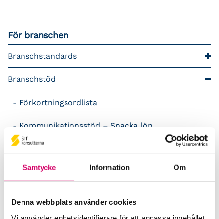
För branschen
Branschstandards
Branschstöd
Förkortningsordlista
Kommunikationsstöd – Snacka lön
LAP – Svensk Löneartsplan
Samtycke
Information
Om
Lönepodden
Rådgivning i redovisningsbranschen
Denna webbplats använder cookies
Vi använder enhetsidentifierare för att anpassa innehållet
Srf Uttalanden och vägledningar