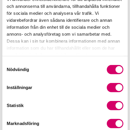
och annonserna till användarna, tillhandahålla funktioner
Viktiga dagar till din kalender
för sociala medier och analysera vår trafik. Vi
vidarebefordrar även sådana identifierare och annan
Kalendarium
information från din enhet till de sociala medier och
annons- och analysföretag som vi samarbetar med.
Viktiga branschfrågor
Dessa kan i sin tur kombinera informationen med annan
information som du har tillhandahållit eller som de har
Karriär för lönekonsulter
samlat in när du har använt deras tjänster.
Samtyckesval
Karriär för redovisningskonsulter
Nödvändig
Medlemsrabatter från våra Srf Partners
Inställningar
Validera lönekurser – för utbildningsleverantörer
Statistik
Våra event och temadagar
Marknadsföring