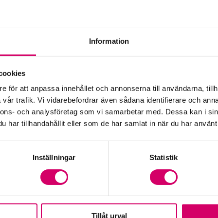
Kar
Kar
Information
Med
cookies
Val
e för att anpassa innehållet och annonserna till användarna, tillh
vår trafik. Vi vidarebefordrar även sådana identifierare och anna
Vå
nnons- och analysföretag som vi samarbetar med. Dessa kan i sin
har tillhandahållit eller som de har samlat in när du har använt 
Inställningar
Statistik
Tillåt urval