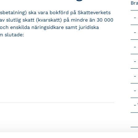
Br
dsbetalning) ska vara bokförd på Skatteverkets
v slutlig skatt (kvarskatt) på mindre än 30 000
 och enskilda näringsidkare samt juridiska
m slutade:
Vik