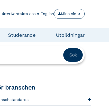
dukter
Kontakta oss
In English
Mina sidor
Studerande
Utbildningar
ör branschen
anschstandards