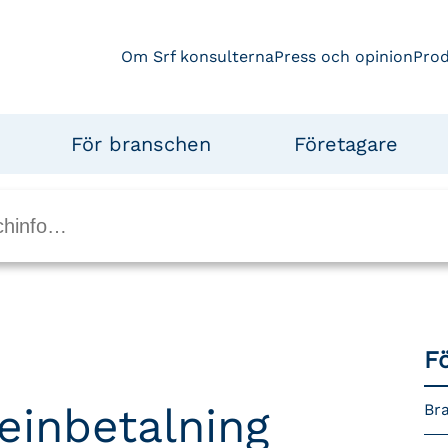
Om Srf konsulterna
Press och opinion
Pro
För branschen
Företagare
F
teinbetalning
Br