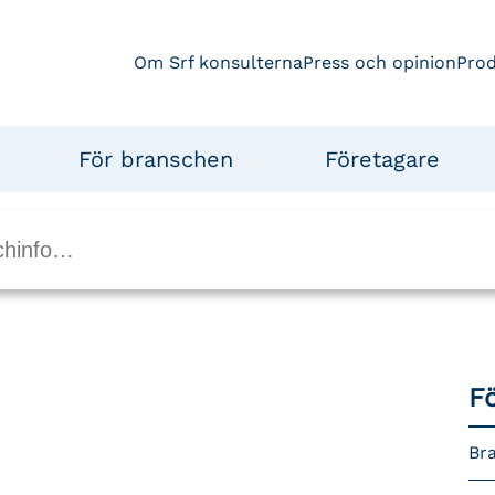
Om Srf konsulterna
Press och opinion
Pro
För branschen
Företagare
F
Br