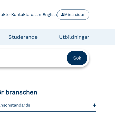
dukter
Kontakta oss
In English
Mina sidor
Studerande
Utbildningar
ör branschen
anschstandards