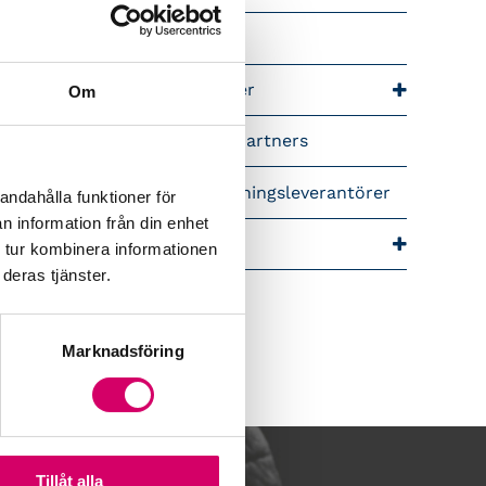
riär för lönekonsulter
riär för redovisningskonsulter
Om
lemsrabatter från våra Srf Partners
idera lönekurser – för utbildningsleverantörer
andahålla funktioner för
n information från din enhet
ra event och temadagar
 tur kombinera informationen
deras tjänster.
Marknadsföring
Tillåt alla