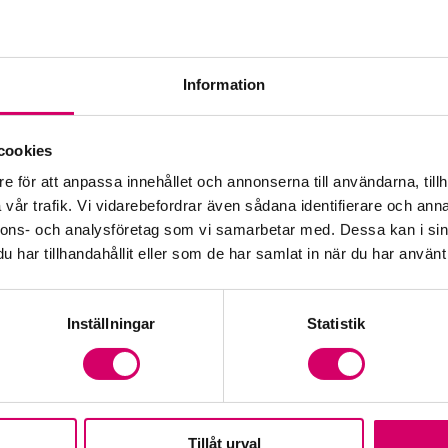
Kar
Kar
Information
Med
cookies
Val
e för att anpassa innehållet och annonserna till användarna, tillh
vår trafik. Vi vidarebefordrar även sådana identifierare och anna
Vå
nnons- och analysföretag som vi samarbetar med. Dessa kan i sin
har tillhandahållit eller som de har samlat in när du har använt 
Inställningar
Statistik
Tillåt urval