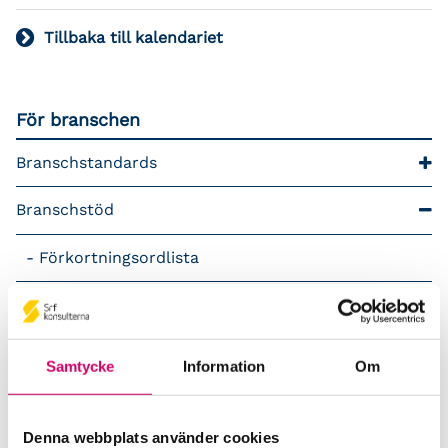
Tillbaka till kalendariet
För branschen
Branschstandards
Branschstöd
Förkortningsordlista
Kommunikationsstöd – Snacka lön
LAP – Svensk Löneartsplan
Samtycke
Information
Om
Lönepodden
Denna webbplats använder cookies
Rådgivning i redovisningsbranschen