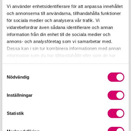
Vi använder enhetsidentifierare för att anpassa innehållet
och annonserna till användarna, tillhandahålla funktioner
Srf Uttalanden och vägledningar
för sociala medier och analysera vår trafik. Vi
Viktiga dagar till din kalender
vidarebefordrar även sådana identifierare och annan
information från din enhet till de sociala medier och
Kalendarium
annons- och analysföretag som vi samarbetar med.
Dessa kan i sin tur kombinera informationen med annan
Viktiga branschfrågor
information som du har tillhandahållit eller som de har
samlat in när du har använt deras tjänster.
Karriär för lönekonsulter
Samtyckesval
Nödvändig
Karriär för redovisningskonsulter
Inställningar
Medlemsrabatter från våra Srf Partners
Validera lönekurser – för utbildningsleverantörer
Statistik
Våra event och temadagar