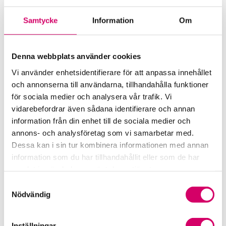
Branschstöd
Samtycke
Information
Om
Förkortningsordlista
Kommunikationsstöd – Snacka lön
Denna webbplats använder cookies
Vi använder enhetsidentifierare för att anpassa innehållet
LAP – Svensk Löneartsplan
och annonserna till användarna, tillhandahålla funktioner
för sociala medier och analysera vår trafik. Vi
Lönepodden
vidarebefordrar även sådana identifierare och annan
information från din enhet till de sociala medier och
Rådgivning i redovisningsbranschen
annons- och analysföretag som vi samarbetar med.
Dessa kan i sin tur kombinera informationen med annan
Srf Uttalanden och vägledningar
information som du har tillhandahållit eller som de har
samlat in när du har använt deras tjänster.
Viktiga dagar till din kalender
Samtyckesval
Kalendarium
Nödvändig
Viktiga branschfrågor
Inställningar