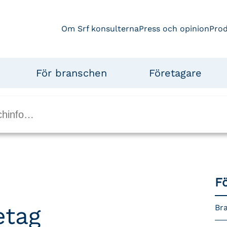
Om Srf konsulterna
Press och opinion
Pro
För branschen
Företagare
F
etag
Br