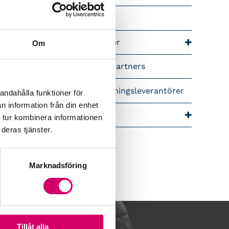
riär för lönekonsulter
riär för redovisningskonsulter
Om
lemsrabatter från våra Srf Partners
idera lönekurser – för utbildningsleverantörer
andahålla funktioner för
n information från din enhet
ra event och temadagar
 tur kombinera informationen
deras tjänster.
Marknadsföring
Tillåt alla