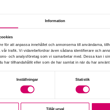
Kar
Kar
Information
Med
cookies
Val
e för att anpassa innehållet och annonserna till användarna, tillh
vår trafik. Vi vidarebefordrar även sådana identifierare och anna
Vå
nnons- och analysföretag som vi samarbetar med. Dessa kan i sin
har tillhandahållit eller som de har samlat in när du har använt 
Inställningar
Statistik
Tillåt urval