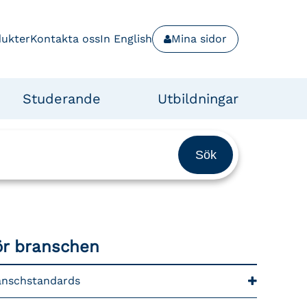
dukter
Kontakta oss
In English
Mina sidor
Studerande
Utbildningar
ör branschen
anschstandards