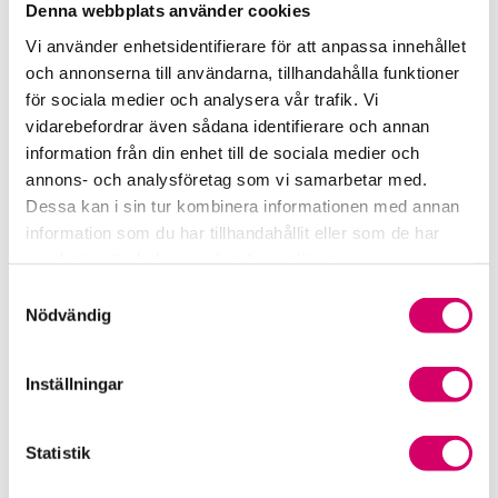
Denna webbplats använder cookies
Rådgivning i redovisningsbranschen
Vi använder enhetsidentifierare för att anpassa innehållet
och annonserna till användarna, tillhandahålla funktioner
Srf Uttalanden och vägledningar
för sociala medier och analysera vår trafik. Vi
vidarebefordrar även sådana identifierare och annan
Viktiga dagar till din kalender
information från din enhet till de sociala medier och
annons- och analysföretag som vi samarbetar med.
Kalendarium
Dessa kan i sin tur kombinera informationen med annan
information som du har tillhandahållit eller som de har
Viktiga branschfrågor
samlat in när du har använt deras tjänster.
Samtyckesval
Karriär för lönekonsulter
Nödvändig
Karriär för redovisningskonsulter
Inställningar
Medlemsrabatter från våra Srf Partners
Statistik
Validera lönekurser – för utbildningsleverantörer