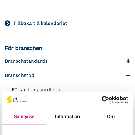
Tillbaka till kalendariet
För branschen
Branschstandards
Branschstöd
Förkortningsordlista
Kommunikationsstöd – Snacka lön
Samtycke
Information
Om
LAP – Svensk Löneartsplan
Lönepodden