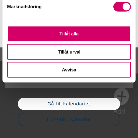
Våra event och temadagar
Marknadsföring
Tillåt alla
Tillåt urval
Kalendarium
Avvisa
Gå till kalendariet
Lägg till i kalender