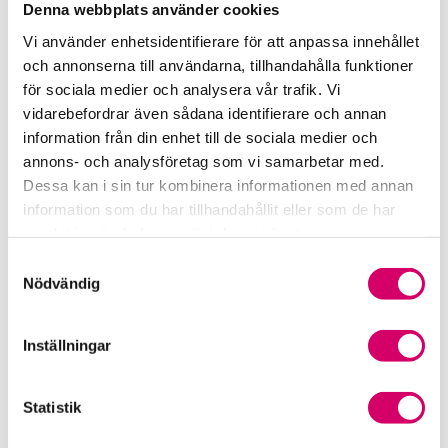
Denna webbplats använder cookies
Rådgivning i redovisningsbranschen
Vi använder enhetsidentifierare för att anpassa innehållet
och annonserna till användarna, tillhandahålla funktioner
Srf Uttalanden och vägledningar
för sociala medier och analysera vår trafik. Vi
vidarebefordrar även sådana identifierare och annan
Viktiga dagar till din kalender
information från din enhet till de sociala medier och
annons- och analysföretag som vi samarbetar med.
Kalendarium
Dessa kan i sin tur kombinera informationen med annan
information som du har tillhandahållit eller som de har
Viktiga branschfrågor
samlat in när du har använt deras tjänster.
Samtyckesval
Karriär för lönekonsulter
Nödvändig
Karriär för redovisningskonsulter
Inställningar
Medlemsrabatter från våra Srf Partners
Statistik
Validera lönekurser – för utbildningsleverantörer