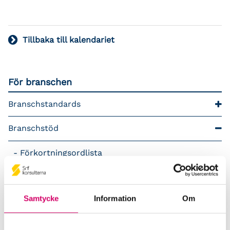
Tillbaka till kalendariet
För branschen
Branschstandards
Branschstöd
Förkortningsordlista
Kommunikationsstöd – Snacka lön
Samtycke
Information
Om
LAP – Svensk Löneartsplan
Lönepodden