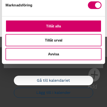
Våra event och temadagar
Marknadsföring
Tillåt alla
Tillåt urval
Kalendarium
Avvisa
Gå till kalendariet
Lägg till i kalender