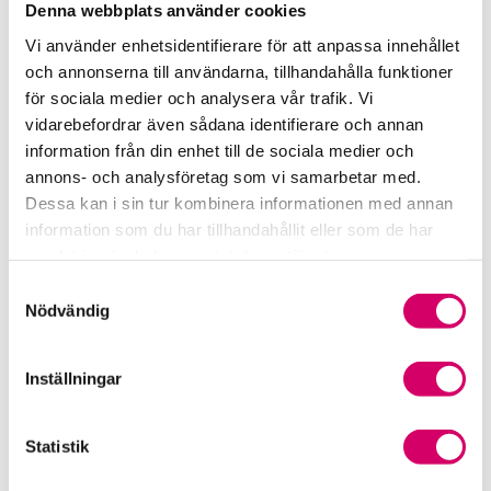
Denna webbplats använder cookies
Rådgivning i redovisningsbranschen
Vi använder enhetsidentifierare för att anpassa innehållet
och annonserna till användarna, tillhandahålla funktioner
Srf Uttalanden och vägledningar
för sociala medier och analysera vår trafik. Vi
vidarebefordrar även sådana identifierare och annan
Viktiga dagar till din kalender
information från din enhet till de sociala medier och
annons- och analysföretag som vi samarbetar med.
Kalendarium
Dessa kan i sin tur kombinera informationen med annan
information som du har tillhandahållit eller som de har
Viktiga branschfrågor
samlat in när du har använt deras tjänster.
Samtyckesval
Karriär för lönekonsulter
Nödvändig
Karriär för redovisningskonsulter
Inställningar
Medlemsrabatter från våra Srf Partners
Statistik
Validera lönekurser – för utbildningsleverantörer