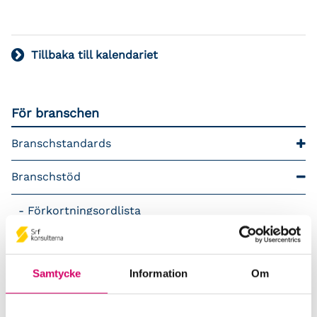
Tillbaka till kalendariet
För branschen
Branschstandards
Branschstöd
Förkortningsordlista
Kommunikationsstöd – Snacka lön
Samtycke
Information
Om
LAP – Svensk Löneartsplan
Lönepodden