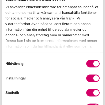
Rådgivning i redovisningsbranschen
Vi använder enhetsidentifierare för att anpassa innehållet
och annonserna till användarna, tillhandahålla funktioner
Srf Uttalanden och vägledningar
för sociala medier och analysera vår trafik. Vi
vidarebefordrar även sådana identifierare och annan
Viktiga dagar till din kalender
information från din enhet till de sociala medier och
annons- och analysföretag som vi samarbetar med.
Kalendarium
Dessa kan i sin tur kombinera informationen med annan
information som du har tillhandahållit eller som de har
Viktiga branschfrågor
samlat in när du har använt deras tjänster.
Karriär för lönekonsulter
Samtyckesval
Nödvändig
Karriär för redovisningskonsulter
Inställningar
Medlemsrabatter från våra Srf Partners
Validera lönekurser – för utbildningsleverantörer
Statistik
Våra event och temadagar