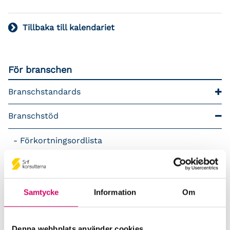
Tillbaka till kalendariet
För branschen
Branschstandards
Branschstöd
Förkortningsordlista
Kommunikationsstöd – Snacka lön
LAP – Svensk Löneartsplan
Samtycke
Information
Om
Lönepodden
Denna webbplats använder cookies