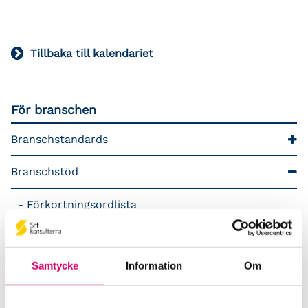
Tillbaka till kalendariet
För branschen
Branschstandards
Branschstöd
Förkortningsordlista
Kommunikationsstöd – Snacka lön
Samtycke
Information
Om
LAP – Svensk Löneartsplan
Lönepodden