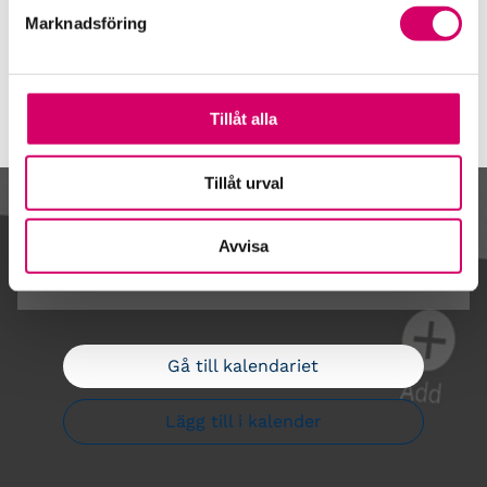
Våra event och temadagar
Marknadsföring
Tillåt alla
Tillåt urval
Kalendarium
Avvisa
Gå till kalendariet
Lägg till i kalender