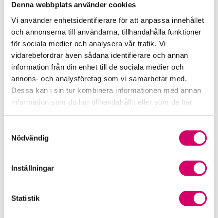
Denna webbplats använder cookies
Rådgivning i redovisningsbranschen
Vi använder enhetsidentifierare för att anpassa innehållet
och annonserna till användarna, tillhandahålla funktioner
Srf Uttalanden och vägledningar
för sociala medier och analysera vår trafik. Vi
vidarebefordrar även sådana identifierare och annan
Viktiga dagar till din kalender
information från din enhet till de sociala medier och
annons- och analysföretag som vi samarbetar med.
Kalendarium
Dessa kan i sin tur kombinera informationen med annan
information som du har tillhandahållit eller som de har
Viktiga branschfrågor
samlat in när du har använt deras tjänster.
Samtyckesval
Karriär för lönekonsulter
Nödvändig
Karriär för redovisningskonsulter
Inställningar
Medlemsrabatter från våra Srf Partners
Statistik
Validera lönekurser – för utbildningsleverantörer