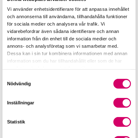
Rådgivning i redovisningsbranschen
Vi använder enhetsidentifierare för att anpassa innehållet
och annonserna till användarna, tillhandahålla funktioner
Srf Uttalanden och vägledningar
för sociala medier och analysera vår trafik. Vi
vidarebefordrar även sådana identifierare och annan
Viktiga dagar till din kalender
information från din enhet till de sociala medier och
annons- och analysföretag som vi samarbetar med.
Kalendarium
Dessa kan i sin tur kombinera informationen med annan
information som du har tillhandahållit eller som de har
Viktiga branschfrågor
samlat in när du har använt deras tjänster.
Karriär för lönekonsulter
Samtyckesval
Nödvändig
Karriär för redovisningskonsulter
Inställningar
Medlemsrabatter från våra Srf Partners
Validera lönekurser – för utbildningsleverantörer
Statistik
Våra event och temadagar