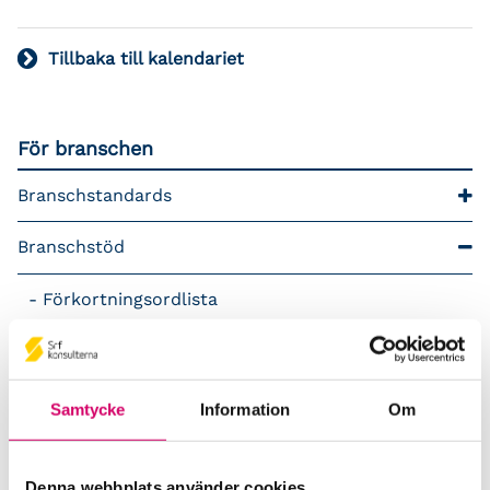
Tillbaka till kalendariet
För branschen
Branschstandards
Branschstöd
Förkortningsordlista
Kommunikationsstöd – Snacka lön
LAP – Svensk Löneartsplan
Samtycke
Information
Om
Lönepodden
Denna webbplats använder cookies