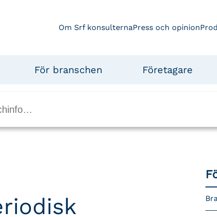
Om Srf konsulterna
Press och opinion
Pro
För branschen
Företagare
F
riodisk
Br