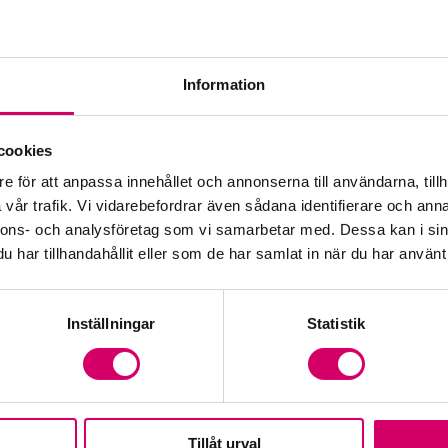
Kar
Kar
Information
Med
cookies
Val
e för att anpassa innehållet och annonserna till användarna, tillh
vår trafik. Vi vidarebefordrar även sådana identifierare och anna
Vå
nnons- och analysföretag som vi samarbetar med. Dessa kan i sin
har tillhandahållit eller som de har samlat in när du har använt 
Inställningar
Statistik
Tillåt urval