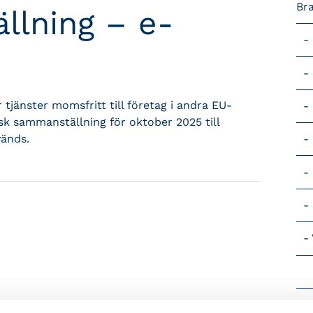
Br
llning – e-
 tjänster momsfritt till företag i andra EU-
isk sammanställning för oktober 2025 till
vänds.
Vik