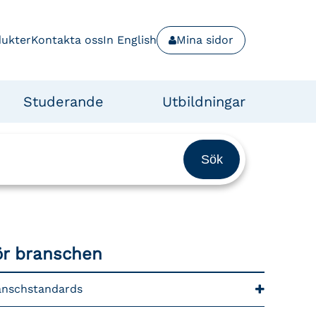
dukter
Kontakta oss
In English
Mina sidor
Studerande
Utbildningar
ör branschen
anschstandards