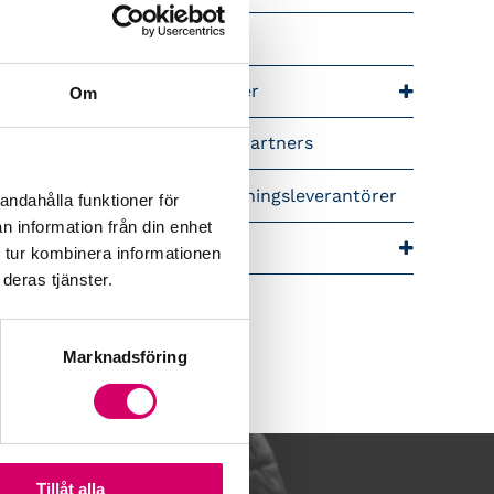
riär för lönekonsulter
riär för redovisningskonsulter
Om
lemsrabatter från våra Srf Partners
idera lönekurser – för utbildningsleverantörer
andahålla funktioner för
n information från din enhet
ra event och temadagar
 tur kombinera informationen
deras tjänster.
Marknadsföring
Tillåt alla