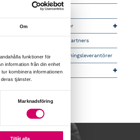
riär för lönekonsulter
riär för redovisningskonsulter
Om
lemsrabatter från våra Srf Partners
idera lönekurser – för utbildningsleverantörer
andahålla funktioner för
n information från din enhet
ra event och temadagar
 tur kombinera informationen
deras tjänster.
Marknadsföring
Tillåt alla