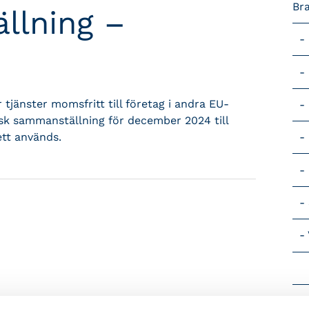
Br
llning –
 tjänster momsfritt till företag i andra EU-
isk sammanställning för december 2024 till
tt används.
Vik