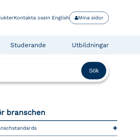
dukter
Kontakta oss
In English
Mina sidor
Studerande
Utbildningar
ör branschen
anschstandards