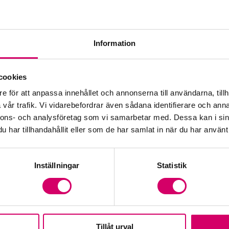
Kar
Kar
Information
Med
cookies
Val
e för att anpassa innehållet och annonserna till användarna, tillh
vår trafik. Vi vidarebefordrar även sådana identifierare och anna
Vå
nnons- och analysföretag som vi samarbetar med. Dessa kan i sin
har tillhandahållit eller som de har samlat in när du har använt 
Inställningar
Statistik
Tillåt urval