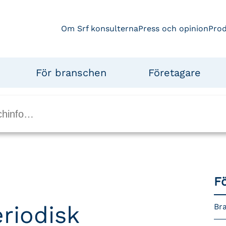
Om Srf konsulterna
Press och opinion
Pro
För branschen
Företagare
F
riodisk
Br