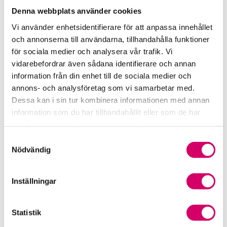
Lönepodden
Denna webbplats använder cookies
Vi använder enhetsidentifierare för att anpassa innehållet
Rådgivning i redovisningsbranschen
och annonserna till användarna, tillhandahålla funktioner
för sociala medier och analysera vår trafik. Vi
Srf Uttalanden och vägledningar
vidarebefordrar även sådana identifierare och annan
information från din enhet till de sociala medier och
Viktiga dagar till din kalender
annons- och analysföretag som vi samarbetar med.
Dessa kan i sin tur kombinera informationen med annan
Kalendarium
information som du har tillhandahållit eller som de har
samlat in när du har använt deras tjänster.
Viktiga branschfrågor
Samtyckesval
Nödvändig
Karriär för lönekonsulter
Karriär för redovisningskonsulter
Inställningar
Medlemsrabatter från våra Srf Partners
Statistik
Validera lönekurser – för utbildningsleverantörer