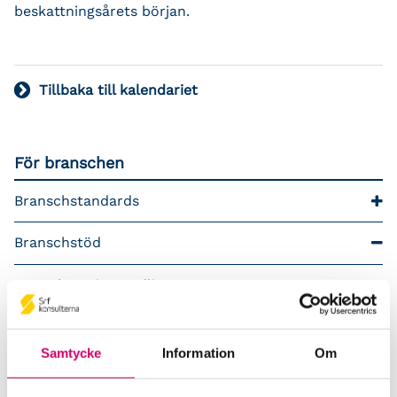
beskattningsårets början.
Tillbaka till kalendariet
För branschen
Branschstandards
Branschstöd
Förkortningsordlista
Kommunikationsstöd – Snacka lön
Samtycke
Information
Om
LAP – Svensk Löneartsplan