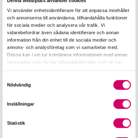
Denna webbplats använder cookies
Rådgivning i redovisningsbranschen
Vi använder enhetsidentifierare för att anpassa innehållet
och annonserna till användarna, tillhandahålla funktioner
Srf Uttalanden och vägledningar
för sociala medier och analysera vår trafik. Vi
vidarebefordrar även sådana identifierare och annan
Viktiga dagar till din kalender
information från din enhet till de sociala medier och
annons- och analysföretag som vi samarbetar med.
Kalendarium
Dessa kan i sin tur kombinera informationen med annan
information som du har tillhandahållit eller som de har
Viktiga branschfrågor
samlat in när du har använt deras tjänster.
Samtyckesval
Karriär för lönekonsulter
Nödvändig
Karriär för redovisningskonsulter
Inställningar
Medlemsrabatter från våra Srf Partners
Statistik
Validera lönekurser – för utbildningsleverantörer