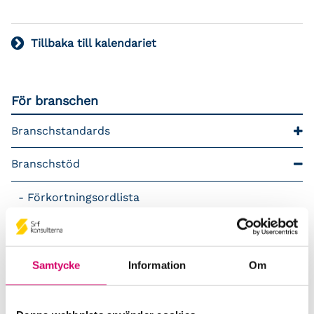
Tillbaka till kalendariet
För branschen
Branschstandards
Branschstöd
Förkortningsordlista
Kommunikationsstöd – Snacka lön
LAP – Svensk Löneartsplan
Samtycke
Information
Om
Lönepodden