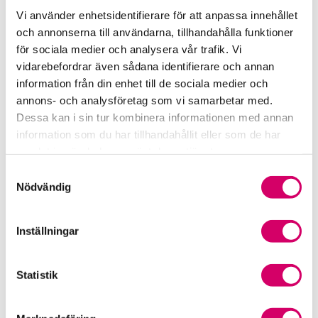
Vi använder enhetsidentifierare för att anpassa innehållet
och annonserna till användarna, tillhandahålla funktioner
Srf Uttalanden och vägledningar
för sociala medier och analysera vår trafik. Vi
Viktiga dagar till din kalender
vidarebefordrar även sådana identifierare och annan
information från din enhet till de sociala medier och
Kalendarium
annons- och analysföretag som vi samarbetar med.
Dessa kan i sin tur kombinera informationen med annan
Viktiga branschfrågor
information som du har tillhandahållit eller som de har
samlat in när du har använt deras tjänster.
Karriär för lönekonsulter
Samtyckesval
Nödvändig
Karriär för redovisningskonsulter
Inställningar
Medlemsrabatter från våra Srf Partners
Validera lönekurser – för utbildningsleverantörer
Statistik
Våra event och temadagar