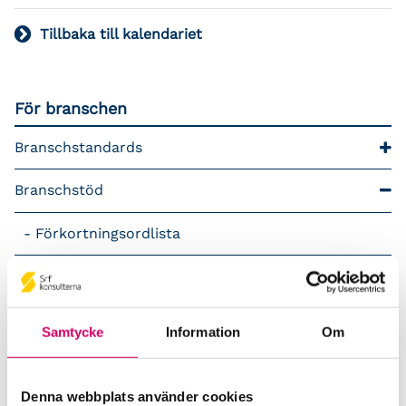
Tillbaka till kalendariet
För branschen
Branschstandards
Branschstöd
Förkortningsordlista
Kommunikationsstöd – Snacka lön
LAP – Svensk Löneartsplan
Samtycke
Information
Om
Lönepodden
Denna webbplats använder cookies
Rådgivning i redovisningsbranschen