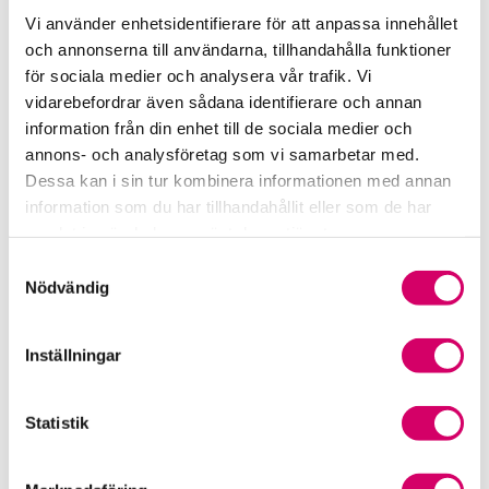
Vi använder enhetsidentifierare för att anpassa innehållet
och annonserna till användarna, tillhandahålla funktioner
Srf Uttalanden och vägledningar
för sociala medier och analysera vår trafik. Vi
Viktiga dagar till din kalender
vidarebefordrar även sådana identifierare och annan
information från din enhet till de sociala medier och
Kalendarium
annons- och analysföretag som vi samarbetar med.
Dessa kan i sin tur kombinera informationen med annan
Viktiga branschfrågor
information som du har tillhandahållit eller som de har
samlat in när du har använt deras tjänster.
Karriär för lönekonsulter
Samtyckesval
Nödvändig
Karriär för redovisningskonsulter
Inställningar
Medlemsrabatter från våra Srf Partners
Validera lönekurser – för utbildningsleverantörer
Statistik
Våra event och temadagar