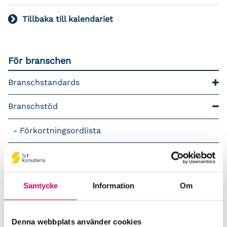
Tillbaka till kalendariet
För branschen
Branschstandards
Branschstöd
Förkortningsordlista
Kommunikationsstöd – Snacka lön
LAP – Svensk Löneartsplan
Samtycke
Information
Om
Lönepodden
Denna webbplats använder cookies
Rådgivning i redovisningsbranschen