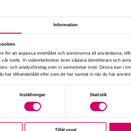
Kar
Kar
Information
Med
cookies
Val
e för att anpassa innehållet och annonserna till användarna, tillh
vår trafik. Vi vidarebefordrar även sådana identifierare och anna
Vå
nnons- och analysföretag som vi samarbetar med. Dessa kan i sin
har tillhandahållit eller som de har samlat in när du har använt 
Inställningar
Statistik
Tillåt urval