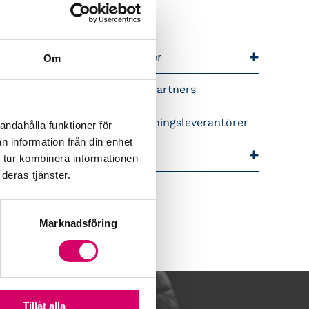
riär för lönekonsulter
riär för redovisningskonsulter
Om
lemsrabatter från våra Srf Partners
idera lönekurser – för utbildningsleverantörer
andahålla funktioner för
n information från din enhet
ra event och temadagar
 tur kombinera informationen
deras tjänster.
Marknadsföring
Tillåt alla