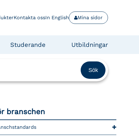
dukter
Kontakta oss
In English
Mina sidor
Studerande
Utbildningar
ör branschen
anschstandards