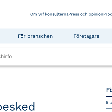
Om Srf konsulterna
Press och opinion
Pro
För branschen
Företagare
F
besked
Br