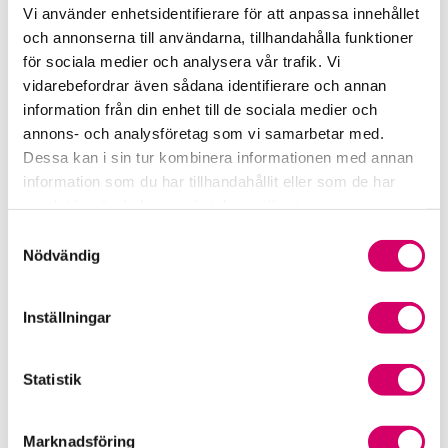
Vi använder enhetsidentifierare för att anpassa innehållet
Srf Uttalanden och vägledningar
och annonserna till användarna, tillhandahålla funktioner
för sociala medier och analysera vår trafik. Vi
Viktiga dagar till din kalender
vidarebefordrar även sådana identifierare och annan
information från din enhet till de sociala medier och
Kalendarium
annons- och analysföretag som vi samarbetar med.
Dessa kan i sin tur kombinera informationen med annan
Viktiga branschfrågor
information som du har tillhandahållit eller som de har
samlat in när du har använt deras tjänster.
Karriär för lönekonsulter
Samtyckesval
Nödvändig
Karriär för redovisningskonsulter
Medlemsrabatter från våra Srf Partners
Inställningar
Validera lönekurser – för utbildningsleverantörer
Statistik
Våra event och temadagar
Marknadsföring