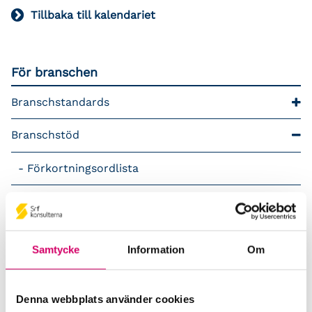
Tillbaka till kalendariet
För branschen
Branschstandards
Branschstöd
Förkortningsordlista
Kommunikationsstöd – Snacka lön
LAP – Svensk Löneartsplan
Samtycke
Information
Om
Lönepodden
Denna webbplats använder cookies
Rådgivning i redovisningsbranschen