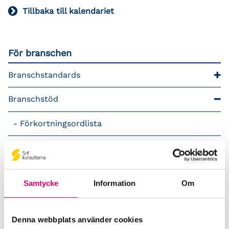
Tillbaka till kalendariet
För branschen
Branschstandards
Branschstöd
Förkortningsordlista
Kommunikationsstöd – Snacka lön
LAP – Svensk Löneartsplan
Samtycke
Information
Om
Lönepodden
Denna webbplats använder cookies
Rådgivning i redovisningsbranschen