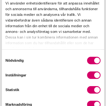
Vi använder enhetsidentifierare för att anpassa innehållet
Srf Uttalanden och vägledningar
och annonserna till användarna, tillhandahålla funktioner
för sociala medier och analysera vår trafik. Vi
Viktiga dagar till din kalender
vidarebefordrar även sådana identifierare och annan
information från din enhet till de sociala medier och
Kalendarium
annons- och analysföretag som vi samarbetar med.
Dessa kan i sin tur kombinera informationen med annan
Viktiga branschfrågor
information som du har tillhandahållit eller som de har
samlat in när du har använt deras tjänster.
Karriär för lönekonsulter
Samtyckesval
Nödvändig
Karriär för redovisningskonsulter
Medlemsrabatter från våra Srf Partners
Inställningar
Validera lönekurser – för utbildningsleverantörer
Statistik
Våra event och temadagar
Marknadsföring