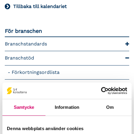
Tillbaka till kalendariet
För branschen
Branschstandards
Branschstöd
Förkortningsordlista
Kommunikationsstöd – Snacka lön
LAP – Svensk Löneartsplan
Samtycke
Information
Om
Lönepodden
Denna webbplats använder cookies
Rådgivning i redovisningsbranschen