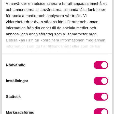
Vi använder enhetsidentifierare för att anpassa innehållet
Srf Uttalanden och vägledningar
och annonserna till användarna, tillhandahålla funktioner
för sociala medier och analysera vår trafik. Vi
Viktiga dagar till din kalender
vidarebefordrar även sådana identifierare och annan
information från din enhet till de sociala medier och
Kalendarium
annons- och analysföretag som vi samarbetar med.
Dessa kan i sin tur kombinera informationen med annan
Viktiga branschfrågor
information som du har tillhandahållit eller som de har
samlat in när du har använt deras tjänster.
Karriär för lönekonsulter
Samtyckesval
Nödvändig
Karriär för redovisningskonsulter
Medlemsrabatter från våra Srf Partners
Inställningar
Validera lönekurser – för utbildningsleverantörer
Statistik
Våra event och temadagar
Marknadsföring