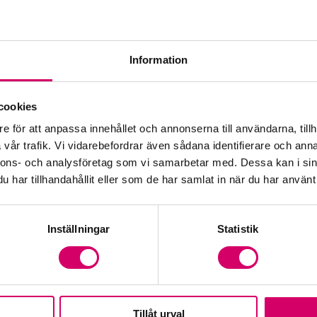
Kar
Kar
Information
Med
cookies
Val
e för att anpassa innehållet och annonserna till användarna, tillh
vår trafik. Vi vidarebefordrar även sådana identifierare och anna
Vå
nnons- och analysföretag som vi samarbetar med. Dessa kan i sin
har tillhandahållit eller som de har samlat in när du har använt 
Inställningar
Statistik
Tillåt urval