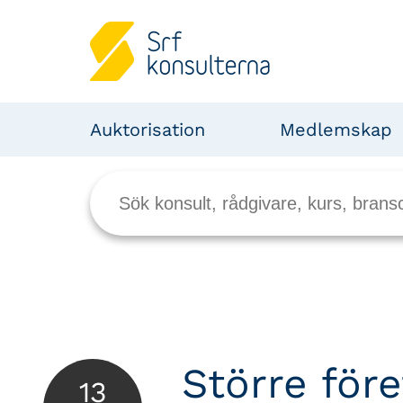
Auktorisation
Medlemskap
Större för
13