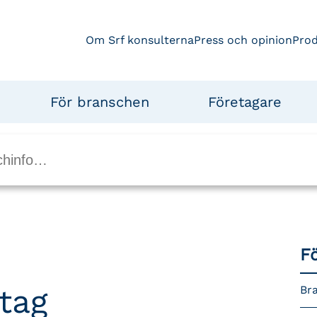
Om Srf konsulterna
Press och opinion
Pro
För branschen
Företagare
F
etag
Br