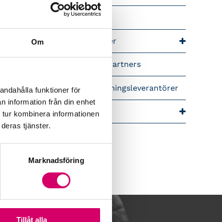
riär för lönekonsulter
riär för redovisningskonsulter
Om
lemsrabatter från våra Srf Partners
idera lönekurser – för utbildningsleverantörer
andahålla funktioner för
n information från din enhet
ra event och temadagar
 tur kombinera informationen
deras tjänster.
Marknadsföring
Tillåt alla