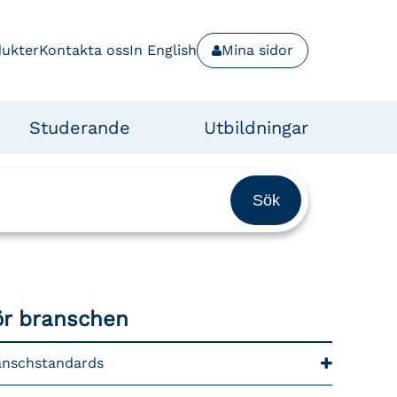
dukter
Kontakta oss
In English
Mina sidor
Studerande
Utbildningar
ör branschen
anschstandards