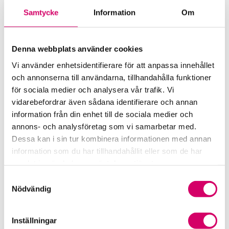
Förkortningsordlista
Samtycke
Information
Om
Kommunikationsstöd – Snacka lön
Denna webbplats använder cookies
LAP – Svensk Löneartsplan
Vi använder enhetsidentifierare för att anpassa innehållet
och annonserna till användarna, tillhandahålla funktioner
Lönepodden
för sociala medier och analysera vår trafik. Vi
vidarebefordrar även sådana identifierare och annan
Rådgivning i redovisningsbranschen
information från din enhet till de sociala medier och
annons- och analysföretag som vi samarbetar med.
Srf Uttalanden och vägledningar
Dessa kan i sin tur kombinera informationen med annan
information som du har tillhandahållit eller som de har
Viktiga dagar till din kalender
samlat in när du har använt deras tjänster.
Samtyckesval
Kalendarium
Nödvändig
Viktiga branschfrågor
Inställningar
Karriär för lönekonsulter