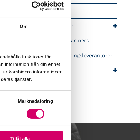
riär för lönekonsulter
riär för redovisningskonsulter
Om
lemsrabatter från våra Srf Partners
idera lönekurser – för utbildningsleverantörer
andahålla funktioner för
n information från din enhet
ra event och temadagar
 tur kombinera informationen
deras tjänster.
Marknadsföring
Tillåt alla