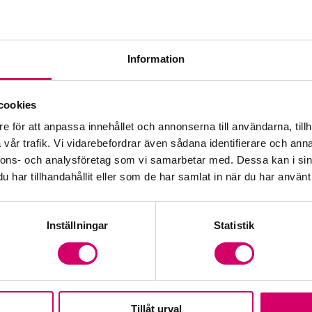
Kar
Kar
Information
Med
cookies
Val
e för att anpassa innehållet och annonserna till användarna, tillh
vår trafik. Vi vidarebefordrar även sådana identifierare och anna
Vå
nnons- och analysföretag som vi samarbetar med. Dessa kan i sin
har tillhandahållit eller som de har samlat in när du har använt 
Inställningar
Statistik
Tillåt urval