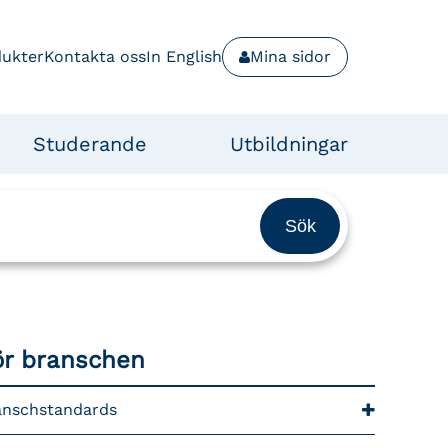
dukter
Kontakta oss
In English
Mina sidor
Studerande
Utbildningar
ör branschen
anschstandards