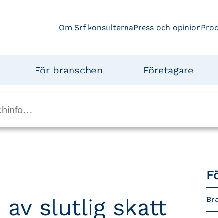
Om Srf konsulterna
Press och opinion
Pro
För branschen
Företagare
F
av slutlig skatt
Br