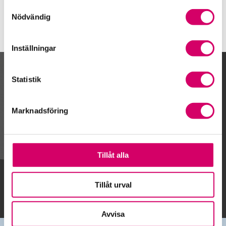
Samtyckesval
Nödvändig
Inställningar
Kalendarium
Statistik
Marknadsföring
Gå till kalendariet
Tillåt alla
Lägg till i kalender
Tillåt urval
Avvisa