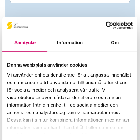
Samtycke
Information
Om
Denna webbplats använder cookies
Vi använder enhetsidentifierare för att anpassa innehållet
och annonserna till användarna, tillhandahålla funktioner
Agneta Liljeholm
för sociala medier och analysera vår trafik. Vi
vidarebefordrar även sådana identifierare och annan
Auktoriserad Lönekonsult
information från din enhet till de sociala medier och
annons- och analysföretag som vi samarbetar med.
ECIT Services AB
Dessa kan i sin tur kombinera informationen med annan
Sundbyberg
information som du har tillhandahållit eller som de har
samlat in när du har använt deras tjänster.