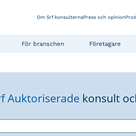
Om Srf konsulterna
Press och opinion
Pro
För branschen
Företagare
rf Auktoriserade
konsult oc