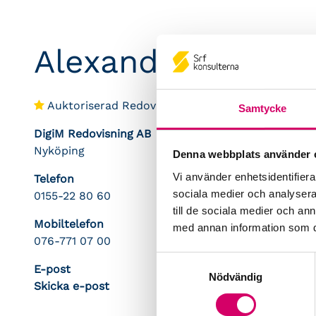
Alexander Malms
Auktoriserad Redovisningskonsult
Srf Certifie
Samtycke
DigiM Redovisning AB
Nyköping
Denna webbplats använder 
Vi använder enhetsidentifierar
Telefon
sociala medier och analysera 
0155-22 80 60
till de sociala medier och a
Mobiltelefon
med annan information som du 
076-771 07 00
Samtyckesval
E-post
Nödvändig
Skicka e-post