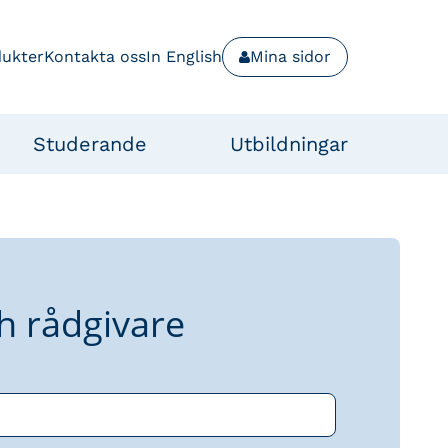
dukter
Kontakta oss
In English
Mina sidor
Studerande
Utbildningar
h rådgivare