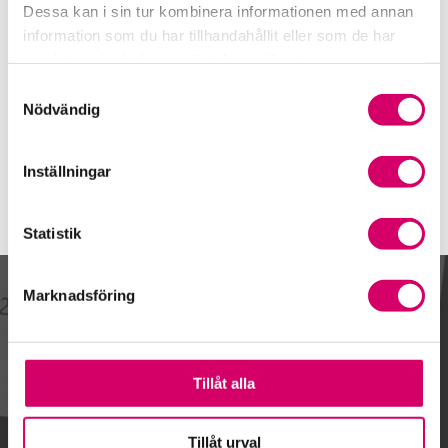
Telefon
Dessa kan i sin tur kombinera informationen med annan
070-575 72 86
information som du har tillhandahållit eller som de har
samlat in när du har använt deras tjänster.
E-post
Skicka e-post
Samtyckesval
Nödvändig
Inställningar
Statistik
Marknadsföring
Kalendarium
Tillåt alla
Gå till kalendariet
Tillåt urval