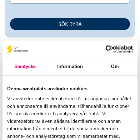
Samtycke
Information
Om
Anders Eriksson
Denna webbplats använder cookies
Vi använder enhetsidentifierare för att anpassa innehållet
Auktoriserad Redovisningskonsult
Srf
och annonserna till användarna, tillhandahålla funktioner
Certifierad Affärsrådgivare
för sociala medier och analysera vår trafik. Vi
Talenom Redovisning AB
vidarebefordrar även sådana identifierare och annan
Östersund
information från din enhet till de sociala medier och
annons- och analysföretag som vi samarbetar med.