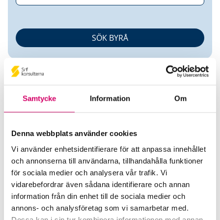
Samtycke
Information
Om
Andrea Bylander
Denna webbplats använder cookies
Vi använder enhetsidentifierare för att anpassa innehållet
Auktoriserad Redovisningskonsult
och annonserna till användarna, tillhandahålla funktioner
för sociala medier och analysera vår trafik. Vi
Issrox Redovisning AB
vidarebefordrar även sådana identifierare och annan
Sigtuna
information från din enhet till de sociala medier och
annons- och analysföretag som vi samarbetar med.
Telefon
Dessa kan i sin tur kombinera informationen med annan