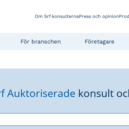
Om Srf konsulterna
Press och opinion
Pro
För branschen
Företagare
rf Auktoriserade
konsult oc