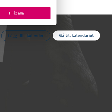
Tillåt alla
Gå till kalendariet
Lägg till i kalender