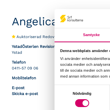
Angelica Hallberg
Samtycke
Auktoriserad Redovisningskonsult
YstadÖsterlen Revision AB
Denna webbplats använder 
Ystad
Vi använder enhetsidentifierar
Telefon
sociala medier och analysera 
0411-57 09 06
till de sociala medier och a
med annan information som du 
Mobiltelefon
E-post
Samtyckesval
Nödvändig
Skicka e-post