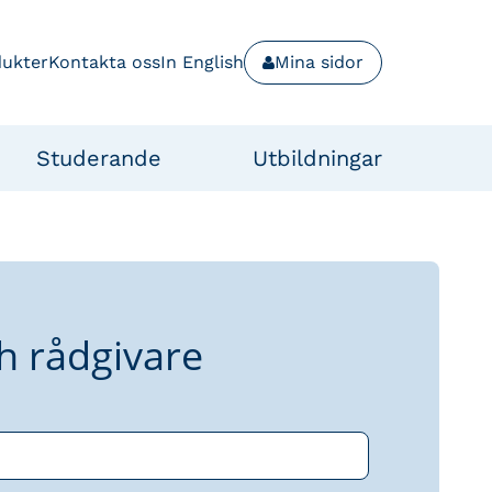
dukter
Kontakta oss
In English
Mina sidor
Studerande
Utbildningar
h rådgivare