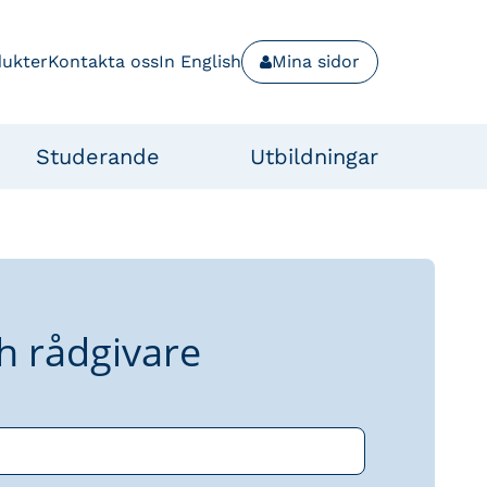
dukter
Kontakta oss
In English
Mina sidor
Studerande
Utbildningar
h rådgivare