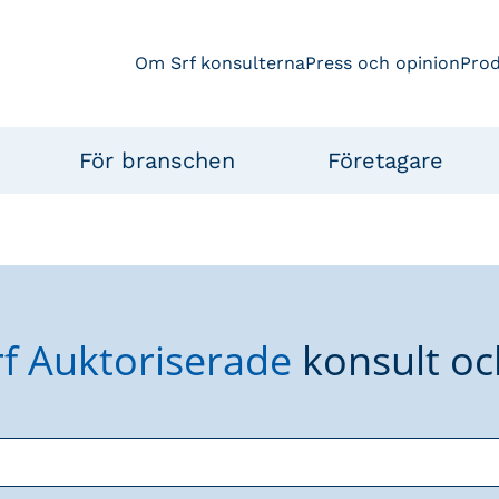
Om Srf konsulterna
Press och opinion
Pro
För branschen
Företagare
rf Auktoriserade
konsult oc