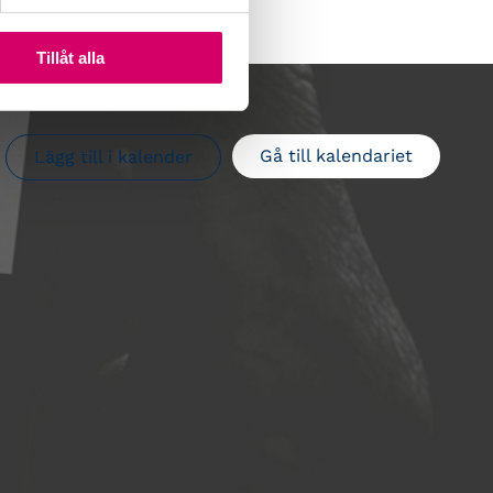
Tillåt alla
Gå till kalendariet
Lägg till i kalender