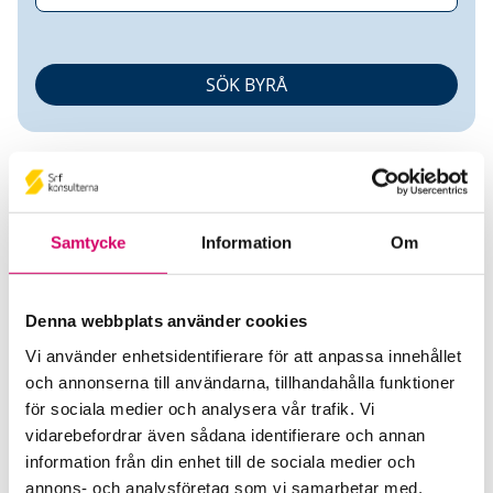
Samtycke
Information
Om
Ann-Christin Ahlström
Denna webbplats använder cookies
Auktoriserad Redovisningskonsult
Vi använder enhetsidentifierare för att anpassa innehållet
och annonserna till användarna, tillhandahålla funktioner
Novareko Redovisning AB
för sociala medier och analysera vår trafik. Vi
Västerås
vidarebefordrar även sådana identifierare och annan
information från din enhet till de sociala medier och
Telefon
annons- och analysföretag som vi samarbetar med.