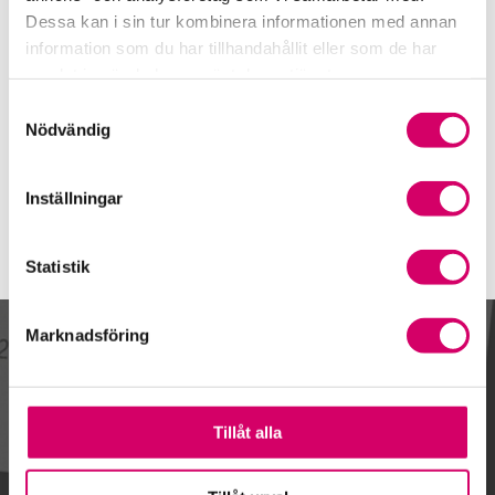
021-440 21 04
Dessa kan i sin tur kombinera informationen med annan
Mobiltelefon
information som du har tillhandahållit eller som de har
samlat in när du har använt deras tjänster.
E-post
Samtyckesval
Skicka e-post
Nödvändig
Inställningar
Statistik
Marknadsföring
Kalendarium
Tillåt alla