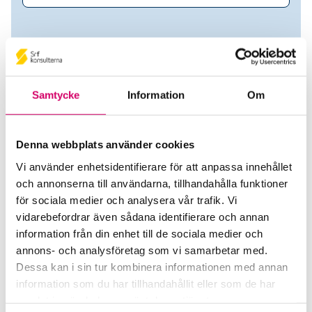
Samtycke
Information
Om
Denna webbplats använder cookies
Vi använder enhetsidentifierare för att anpassa innehållet
och annonserna till användarna, tillhandahålla funktioner
Anna Holmqvist
för sociala medier och analysera vår trafik. Vi
vidarebefordrar även sådana identifierare och annan
Auktoriserad Redovisningskonsult
information från din enhet till de sociala medier och
annons- och analysföretag som vi samarbetar med.
Redogöra Ekonomi AB
Dessa kan i sin tur kombinera informationen med annan
Helsingborg
information som du har tillhandahållit eller som de har
samlat in när du har använt deras tjänster.