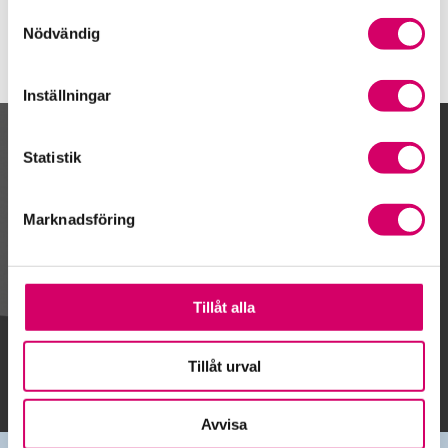
Samtyckesval
Nödvändig
Inställningar
Kalendarium
Statistik
Marknadsföring
Gå till kalendariet
Tillåt alla
Lägg till i kalender
Tillåt urval
Avvisa