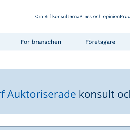
Om Srf konsulterna
Press och opinion
Pro
För branschen
Företagare
rf Auktoriserade
konsult oc