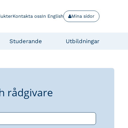
dukter
Kontakta oss
In English
Mina sidor
Studerande
Utbildningar
h rådgivare