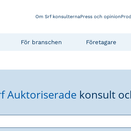
Om Srf konsulterna
Press och opinion
Pro
För branschen
Företagare
rf Auktoriserade
konsult oc