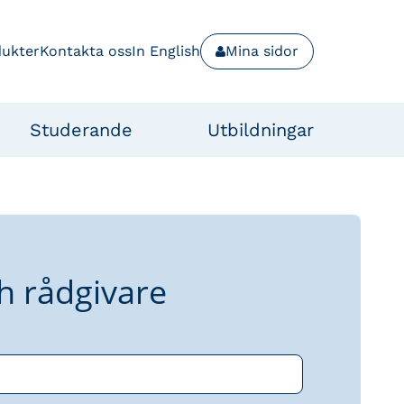
dukter
Kontakta oss
In English
Mina sidor
Studerande
Utbildningar
h rådgivare