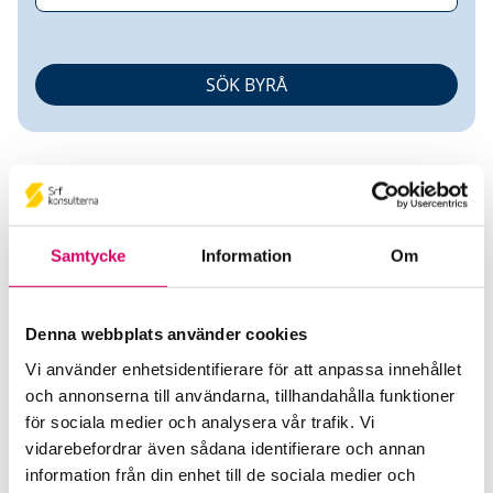
Samtycke
Information
Om
Anni Bengtsson
Denna webbplats använder cookies
Auktoriserad Lönekonsult
Vi använder enhetsidentifierare för att anpassa innehållet
och annonserna till användarna, tillhandahålla funktioner
PTL in Särkimukka AB
för sociala medier och analysera vår trafik. Vi
Kangos
vidarebefordrar även sådana identifierare och annan
Telefon
information från din enhet till de sociala medier och