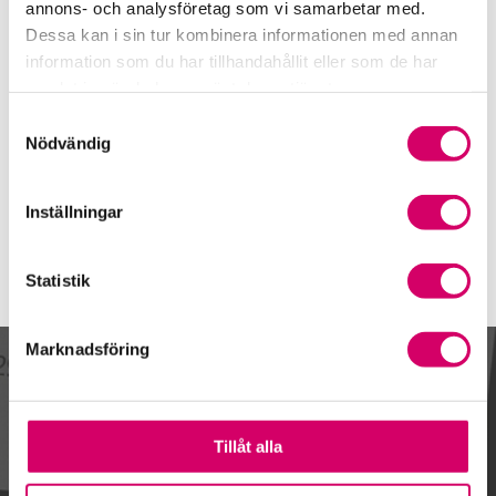
0978-69 08 00
annons- och analysföretag som vi samarbetar med.
Dessa kan i sin tur kombinera informationen med annan
Mobiltelefon
information som du har tillhandahållit eller som de har
076-252 47 75
samlat in när du har använt deras tjänster.
E-post
Samtyckesval
Skicka e-post
Nödvändig
Inställningar
Statistik
Marknadsföring
Kalendarium
Tillåt alla