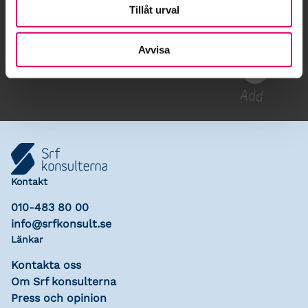
Tillåt urval
Gå till kalendariet
Avvisa
Lägg till i kalender
Kontakt
010-483 80 00
info@srfkonsult.se
Länkar
Kontakta oss
Om Srf konsulterna
Press och opinion