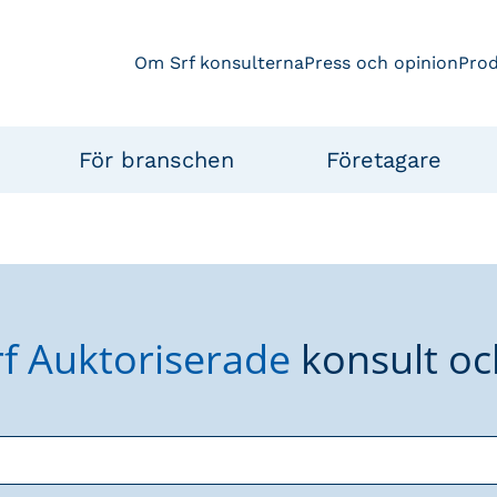
Om Srf konsulterna
Press och opinion
Pro
För branschen
Företagare
rf Auktoriserade
konsult oc