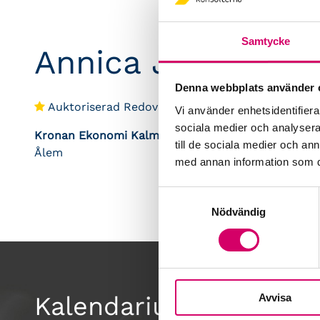
Samtycke
Annica Johnsson
Denna webbplats använder 
Auktoriserad Redovisningskonsult
Vi använder enhetsidentifierar
sociala medier och analysera 
Kronan Ekonomi Kalmar AB
till de sociala medier och a
Ålem
med annan information som du 
Samtyckesval
Nödvändig
Avvisa
Kalendarium