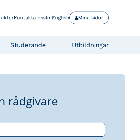
dukter
Kontakta oss
In English
Mina sidor
Studerande
Utbildningar
h rådgivare