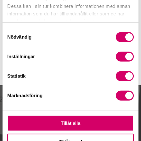
08-41 04 55 66
Dessa kan i sin tur kombinera informationen med annan
Mobiltelefon
information som du har tillhandahållit eller som de har
samlat in när du har använt deras tjänster.
E-post
Samtyckesval
Skicka e-post
Nödvändig
Inställningar
Statistik
Marknadsföring
Kalendarium
Tillåt alla