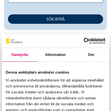
Samtycke
Information
Om
Annika Lindqvist
Denna webbplats använder cookies
Auktoriserad Redovisningskonsult
Vi använder enhetsidentifierare för att anpassa innehållet
och annonserna till användarna, tillhandahålla funktioner
Klara Consulting Liljeholmen AB
för sociala medier och analysera vår trafik. Vi
Stockholm
vidarebefordrar även sådana identifierare och annan
information från din enhet till de sociala medier och
Telefon
annons- och analysföretag som vi samarbetar med.