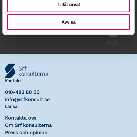
Tillåt urval
Gå till kalendariet
Avvisa
Lägg till i kalender
Kontakt
010-483 80 00
info@srfkonsult.se
Länkar
Kontakta oss
Om Srf konsulterna
Press och opinion