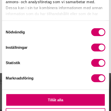
010 457 5077
annons- och analysföretag som vi samarbetar med.
Dessa kan i sin tur kombinera informationen med annan
Mobiltelefon
information som du har tillhandahållit eller som de har
070-667 86 80
samlat in när du har använt deras tjänster.
E-post
Samtyckesval
Skicka e-post
Nödvändig
Inställningar
Statistik
Marknadsföring
Kalendarium
Tillåt alla